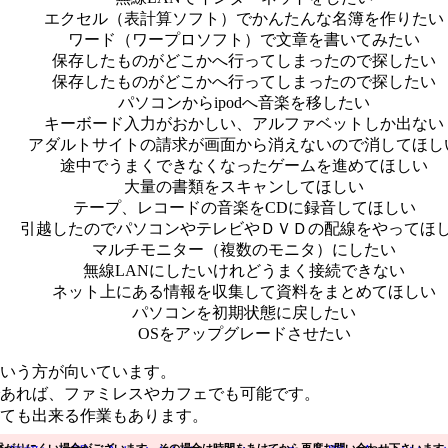
エクセル（表計算ソフト）でかんたんな名簿を作りたい
ワード（ワープロソフト）で文章を書いてみたい
保存したものがどこかへ行ってしまったので探したい
保存したものがどこかへ行ってしまったので探したい
パソコンからipodへ音楽を移したい
キーボード入力がおかしい、アルファベットしか出ない
アダルトサイトの請求が画面から消えないので消してほし
途中でうまくできなくなったゲームを進めてほしい
大量の書類をスキャンしてほしい
テープ、レコードの音楽をCDに録音してほしい
引越したのでパソコンやテレビやＤＶＤの配線をやってほ
マルチモニター（複数のモニタ）にしたい
無線LANにしたいけれどうまく接続できない
ネット上にある情報を収集して資料をまとめてほしい
パソコンを初期状態に戻したい
OSをアップグレードさせたい
いう方が向いています。
あれば、ファミレスやカフェでも可能です。
ても出来る作業もあります。
繋がりにくい場合がございます。その場合は時間をあけてから再度お問い合わせ下さいます